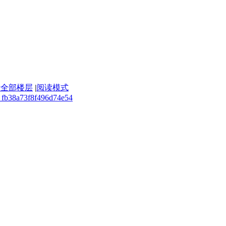
示全部楼层
|
阅读模式
. fb38a73f8f496d74e54