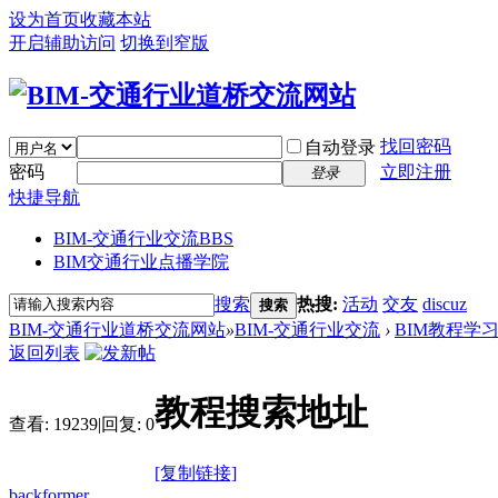
设为首页
收藏本站
开启辅助访问
切换到窄版
找回密码
自动登录
密码
立即注册
登录
快捷导航
BIM-交通行业交流
BBS
BIM交通行业点播学院
搜索
热搜:
活动
交友
discuz
搜索
BIM-交通行业道桥交流网站
»
BIM-交通行业交流
›
BIM教程学
返回列表
教程搜索地址
查看:
19239
|
回复:
0
[复制链接]
backformer