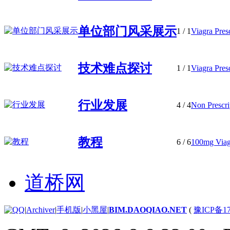
单位部门风采展示
1
/ 1
Viagra Presc
技术难点探讨
1
/ 1
Viagra Presc
行业发展
4
/ 4
Non Prescri
教程
6
/ 6
100mg Viagr
道桥网
|
Archiver
|
手机版
|
小黑屋
|
BIM.DAOQIAO.NET
(
豫ICP备17