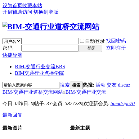
设为首页
收藏本站
开启辅助访问
切换到窄版
找回密码
自动登录
密码
立即注册
登录
快捷导航
BIM-交通行业交流
BBS
BIM交通行业点播学院
搜索
热搜:
活动
交友
discuz
搜索
BIM-交通行业道桥交流网站
»
BIM-交通行业交流
今日:
0
|
昨日:
0
|
帖子:
33
|
会员:
5877239
|
欢迎新会员:
breadsign70
最新回复
最新图片
最新主题