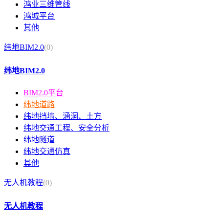
鸿业三维管线
鸿城平台
其他
纬地BIM2.0
(0)
纬地BIM2.0
BIM2.0平台
纬地道路
纬地挡墙、涵洞、土方
纬地交通工程、安全分析
纬地隧道
纬地交通仿真
其他
无人机教程
(0)
无人机教程