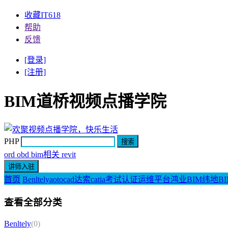
收藏IT618
帮助
反馈
[登录]
[注册]
BIM道桥视频点播学院
PHP
ord obd bim相关 revit
首页
Benltely
aotocad
达索catia
考试认证
运维平台
鸿业BIM
纬地BI
查看全部分类
Benltely
(0)