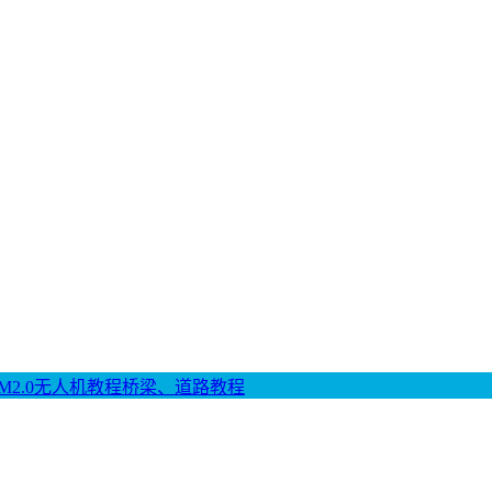
M2.0
无人机教程
桥梁、道路教程