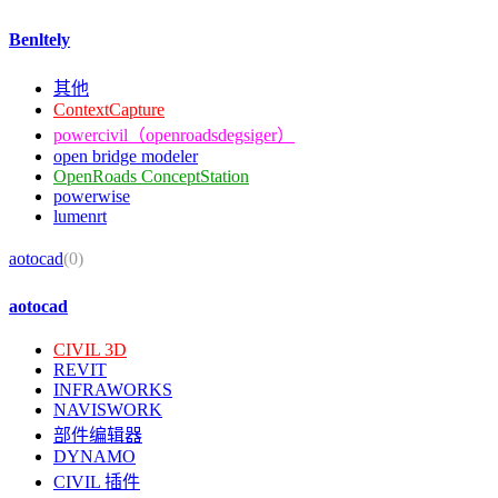
Benltely
其他
ContextCapture
powercivil（openroadsdegsiger）
open bridge modeler
OpenRoads ConceptStation
powerwise
lumenrt
aotocad
(0)
aotocad
CIVIL 3D
REVIT
INFRAWORKS
NAVISWORK
部件编辑器
DYNAMO
CIVIL 插件