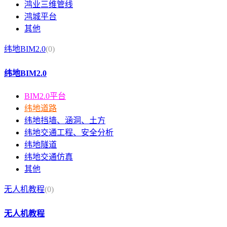
鸿业三维管线
鸿城平台
其他
纬地BIM2.0
(0)
纬地BIM2.0
BIM2.0平台
纬地道路
纬地挡墙、涵洞、土方
纬地交通工程、安全分析
纬地隧道
纬地交通仿真
其他
无人机教程
(0)
无人机教程