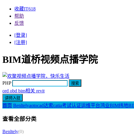
收藏IT618
帮助
反馈
[登录]
[注册]
BIM道桥视频点播学院
PHP
ord obd bim相关 revit
首页
Benltely
aotocad
达索catia
考试认证
运维平台
鸿业BIM
纬地BI
查看全部分类
Benltely
(0)