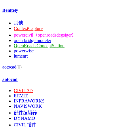
Benltely
其他
ContextCapture
powercivil（openroadsdegsiger）
open bridge modeler
OpenRoads ConceptStation
powerwise
lumenrt
aotocad
(0)
aotocad
CIVIL 3D
REVIT
INFRAWORKS
NAVISWORK
部件编辑器
DYNAMO
CIVIL 插件