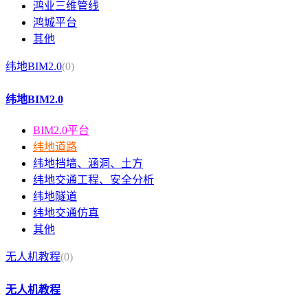
鸿业三维管线
鸿城平台
其他
纬地BIM2.0
(0)
纬地BIM2.0
BIM2.0平台
纬地道路
纬地挡墙、涵洞、土方
纬地交通工程、安全分析
纬地隧道
纬地交通仿真
其他
无人机教程
(0)
无人机教程