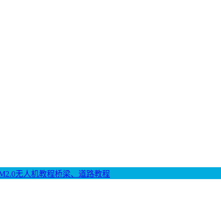
M2.0
无人机教程
桥梁、道路教程