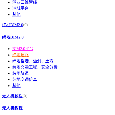
鸿业三维管线
鸿城平台
其他
纬地BIM2.0
(0)
纬地BIM2.0
BIM2.0平台
纬地道路
纬地挡墙、涵洞、土方
纬地交通工程、安全分析
纬地隧道
纬地交通仿真
其他
无人机教程
(0)
无人机教程