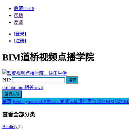
收藏IT618
帮助
反馈
[登录]
[注册]
BIM道桥视频点播学院
PHP
ord obd bim相关 revit
首页
Benltely
aotocad
达索catia
考试认证
运维平台
鸿业BIM
纬地BI
查看全部分类
Benltely
(0)