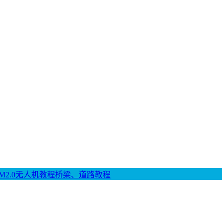
M2.0
无人机教程
桥梁、道路教程