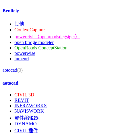
Benltely
其他
ContextCapture
powercivil（openroadsdegsiger）
open bridge modeler
OpenRoads ConceptStation
powerwise
lumenrt
aotocad
(0)
aotocad
CIVIL 3D
REVIT
INFRAWORKS
NAVISWORK
部件编辑器
DYNAMO
CIVIL 插件