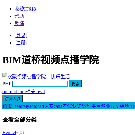
收藏IT618
帮助
反馈
[登录]
[注册]
BIM道桥视频点播学院
PHP
ord obd bim相关 revit
首页
Benltely
aotocad
达索catia
考试认证
运维平台
鸿业BIM
纬地BI
查看全部分类
Benltely
(0)