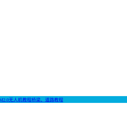
M2.0
无人机教程
桥梁、道路教程