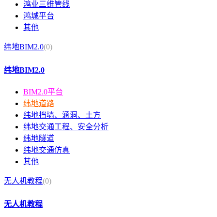
鸿业三维管线
鸿城平台
其他
纬地BIM2.0
(0)
纬地BIM2.0
BIM2.0平台
纬地道路
纬地挡墙、涵洞、土方
纬地交通工程、安全分析
纬地隧道
纬地交通仿真
其他
无人机教程
(0)
无人机教程