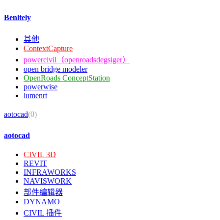
Benltely
其他
ContextCapture
powercivil（openroadsdegsiger）
open bridge modeler
OpenRoads ConceptStation
powerwise
lumenrt
aotocad
(0)
aotocad
CIVIL 3D
REVIT
INFRAWORKS
NAVISWORK
部件编辑器
DYNAMO
CIVIL 插件