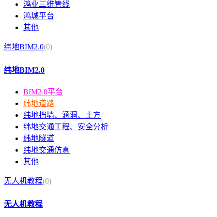
鸿业三维管线
鸿城平台
其他
纬地BIM2.0
(0)
纬地BIM2.0
BIM2.0平台
纬地道路
纬地挡墙、涵洞、土方
纬地交通工程、安全分析
纬地隧道
纬地交通仿真
其他
无人机教程
(0)
无人机教程