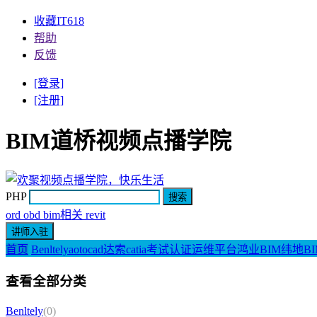
收藏IT618
帮助
反馈
[登录]
[注册]
BIM道桥视频点播学院
PHP
ord obd bim相关 revit
首页
Benltely
aotocad
达索catia
考试认证
运维平台
鸿业BIM
纬地BI
查看全部分类
Benltely
(0)