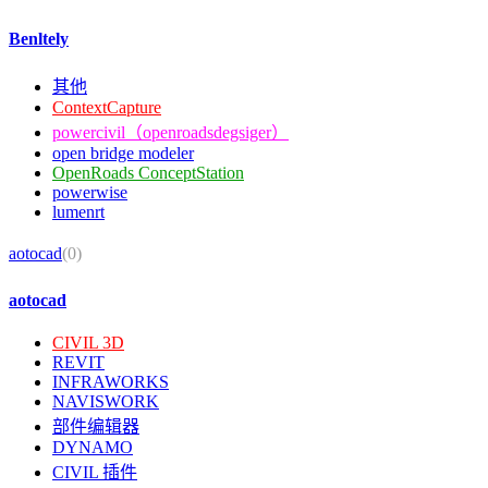
Benltely
其他
ContextCapture
powercivil（openroadsdegsiger）
open bridge modeler
OpenRoads ConceptStation
powerwise
lumenrt
aotocad
(0)
aotocad
CIVIL 3D
REVIT
INFRAWORKS
NAVISWORK
部件编辑器
DYNAMO
CIVIL 插件