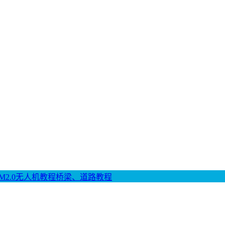
M2.0
无人机教程
桥梁、道路教程