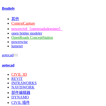
Benltely
其他
ContextCapture
powercivil（openroadsdegsiger）
open bridge modeler
OpenRoads ConceptStation
powerwise
lumenrt
aotocad
(0)
aotocad
CIVIL 3D
REVIT
INFRAWORKS
NAVISWORK
部件编辑器
DYNAMO
CIVIL 插件