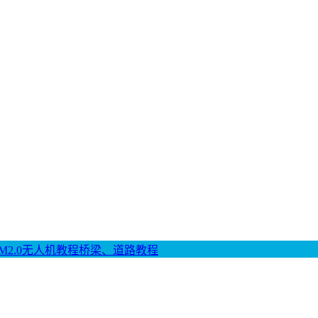
M2.0
无人机教程
桥梁、道路教程