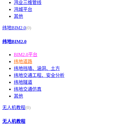
鸿业三维管线
鸿城平台
其他
纬地BIM2.0
(0)
纬地BIM2.0
BIM2.0平台
纬地道路
纬地挡墙、涵洞、土方
纬地交通工程、安全分析
纬地隧道
纬地交通仿真
其他
无人机教程
(0)
无人机教程