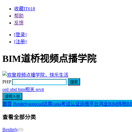
收藏IT618
帮助
反馈
[登录]
[注册]
BIM道桥视频点播学院
PHP
ord obd bim相关 revit
首页
Benltely
aotocad
达索catia
考试认证
运维平台
鸿业BIM
纬地BI
查看全部分类
Benltely
(0)