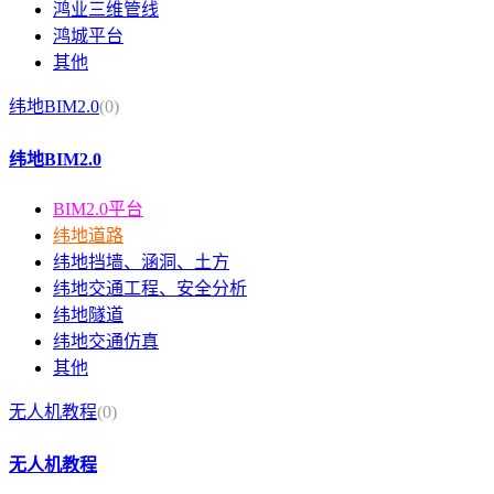
鸿业三维管线
鸿城平台
其他
纬地BIM2.0
(0)
纬地BIM2.0
BIM2.0平台
纬地道路
纬地挡墙、涵洞、土方
纬地交通工程、安全分析
纬地隧道
纬地交通仿真
其他
无人机教程
(0)
无人机教程