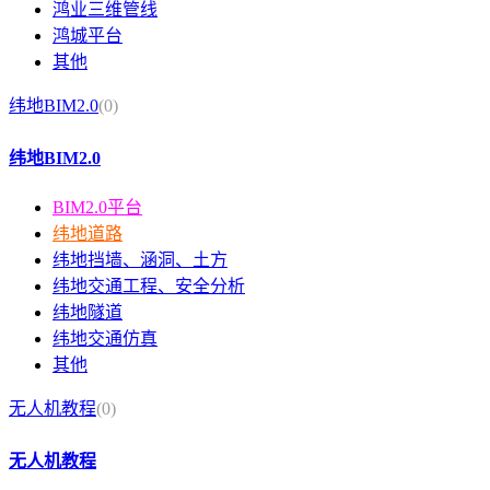
鸿业三维管线
鸿城平台
其他
纬地BIM2.0
(0)
纬地BIM2.0
BIM2.0平台
纬地道路
纬地挡墙、涵洞、土方
纬地交通工程、安全分析
纬地隧道
纬地交通仿真
其他
无人机教程
(0)
无人机教程