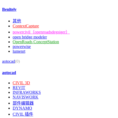
Benltely
其他
ContextCapture
powercivil（openroadsdegsiger）
open bridge modeler
OpenRoads ConceptStation
powerwise
lumenrt
aotocad
(0)
aotocad
CIVIL 3D
REVIT
INFRAWORKS
NAVISWORK
部件编辑器
DYNAMO
CIVIL 插件