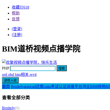
收藏IT618
帮助
反馈
[登录]
[注册]
BIM道桥视频点播学院
PHP
ord obd bim相关 revit
首页
Benltely
aotocad
达索catia
考试认证
运维平台
鸿业BIM
纬地BI
查看全部分类
Benltely
(0)