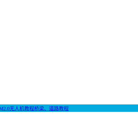
M2.0
无人机教程
桥梁、道路教程