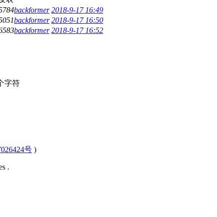
5784
backformer
2018-9-17 16:49
5051
backformer
2018-9-17 16:50
6583
backformer
2018-9-17 16:52
个字符
026424号
)
s .