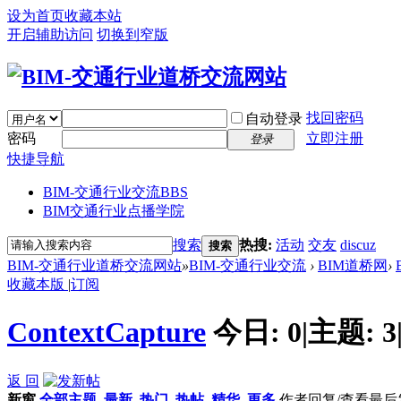
设为首页
收藏本站
开启辅助访问
切换到窄版
找回密码
自动登录
密码
立即注册
登录
快捷导航
BIM-交通行业交流
BBS
BIM交通行业点播学院
搜索
热搜:
活动
交友
discuz
搜索
BIM-交通行业道桥交流网站
»
BIM-交通行业交流
›
BIM道桥网
›
收藏本版
|
订阅
ContextCapture
今日:
0
|
主题:
3
返 回
新窗
全部主题
最新
热门
热帖
精华
更多
作者
回复/查看
最后