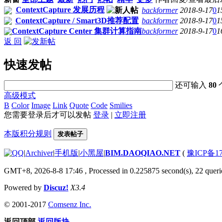
ContextCapture 发展历程
backformer
2018-9-17
0
1
ContextCapture / Smart3D推荐配置
backformer
2018-9-17
0
1
ContextCapture Center 集群计算指南
backformer
2018-9-17
0
1
返 回
快速发帖
还可输入
80
高级模式
B
Color
Image
Link
Quote
Code
Smilies
您需要登录后才可以发帖
登录
|
立即注册
本版积分规则
发表帖子
|
Archiver
|
手机版
|
小黑屋
|
BIM.DAOQIAO.NET
(
豫ICP备17
GMT+8, 2026-8-8 17:46
, Processed in 0.225875 second(s), 22 querie
Powered by
Discuz!
X3.4
© 2001-2017
Comsenz Inc.
返回顶部
返回版块